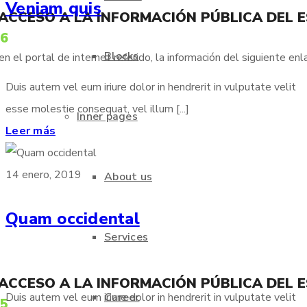
Veniam quis
 ACCESO A LA INFORMACIÓN PÚBLICA DEL 
66
Blocks
 el portal de internet referido, la información del siguiente enl
Duis autem vel eum iriure dolor in hendrerit in vulputate velit
esse molestie consequat, vel illum [...]
Inner pages
Leer más
14 enero, 2019
About us
Quam occidental
Services
 ACCESO A LA INFORMACIÓN PÚBLICA DEL 
Career
Duis autem vel eum iriure dolor in hendrerit in vulputate velit
75