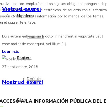
erativas se contemplará que los sujetos obligados pongan a disp
Vistrud exerci
 los respectivos medios electrónicos, de acuerdo con sus faculta
Headers
, según corresponda, la información, por lo menos, de los temas,
n el siguiente enlace:
Duis autem vel eum iriure dolor in hendrerit in vulputate velit
Header 1
esse molestie consequat, vel illum [...]
Leer más
Footers
27 septiembre, 2018
Default
Nostrud exerci
Blog
 ACCESO A LA INFORMACIÓN PÚBLICA DEL 