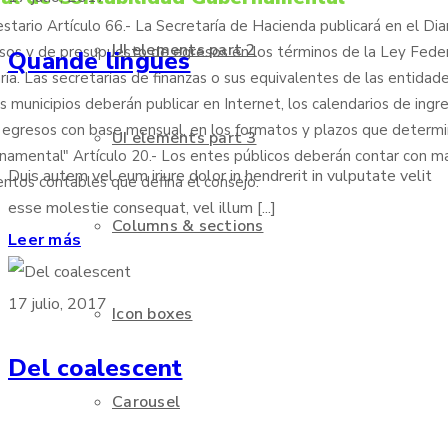
stario Artículo 66.- La Secretaría de Hacienda publicará en el Diar
UI elements part 2
resos y de presupuesto de egresos en los términos de la Ley Fede
Quande lingues
a. Las secretarías de finanzas o sus equivalentes de las entidad
os municipios deberán publicar en Internet, los calendarios de ingre
egresos con base mensual, en los formatos y plazos que determi
UI elements part 3
namental" Artículo 20.- Los entes públicos deberán contar con m
Duis autem vel eum iriure dolor in hendrerit in vulputate velit
entos contables que defina el consejo.
esse molestie consequat, vel illum [...]
Columns & sections
Leer más
17 julio, 2017
Icon boxes
Del coalescent
Carousel