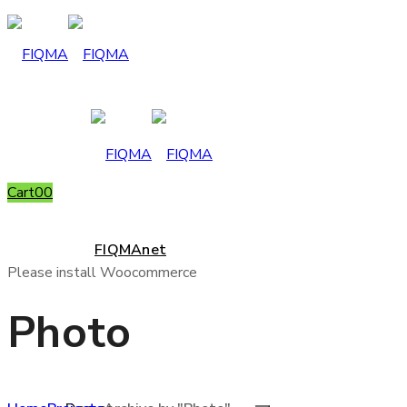
Cart
0
0
FIQMAnet
Please install Woocommerce
Photo