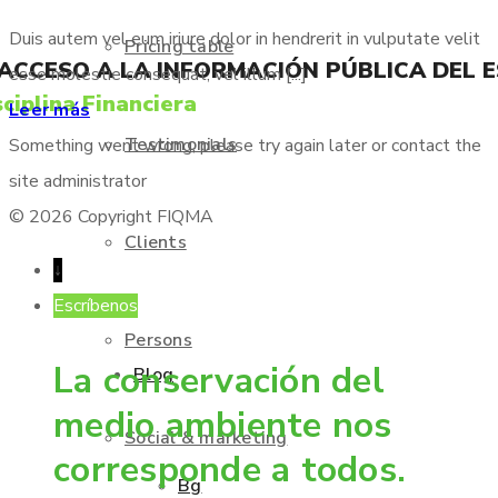
Duis autem vel eum iriure dolor in hendrerit in vulputate velit
Pricing table
 ACCESO A LA INFORMACIÓN PÚBLICA DEL 
esse molestie consequat, vel illum [...]
ciplina Financiera
Leer más
Testimonials
Something went wrong, please try again later or contact the
site administrator
© 2026 Copyright FIQMA
Clients
↓
Escríbenos
Persons
La conservación del
Blog
medio ambiente nos
Social & marketing
corresponde a todos.
Bg