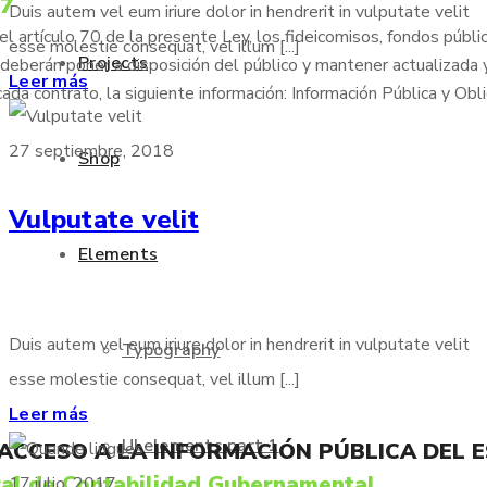
77
Duis autem vel eum iriure dolor in hendrerit in vulputate velit
 artículo 70 de la presente Ley, los fideicomisos, fondos públic
esse molestie consequat, vel illum [...]
Projects
deberán poner a disposición del público y mantener actualizada 
Leer más
cada contrato, la siguiente información: Información Pública y Obl
27 septiembre, 2018
Shop
Vulputate velit
Elements
Duis autem vel eum iriure dolor in hendrerit in vulputate velit
Typography
esse molestie consequat, vel illum [...]
Leer más
UI elements part 1
 ACCESO A LA INFORMACIÓN PÚBLICA DEL 
al de Contabilidad Gubernamental
17 julio, 2017