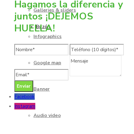
Hagamos la diferencia y
Galleries & sliders
juntos ¡DEJEMOS
HUELLA!
Buzón
Infographics
Google map
Banner
Facebook
Instagram
Audio video