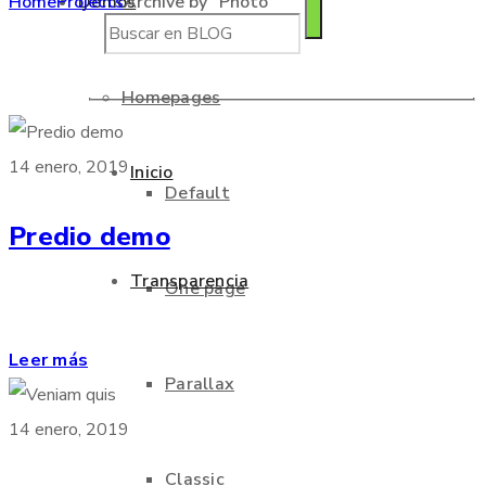
Home
Projects
Archive by "Photo"
Demos
Homepages
14 enero, 2019
Inicio
Default
Predio demo
Transparencia
One page
Leer más
Parallax
14 enero, 2019
Classic