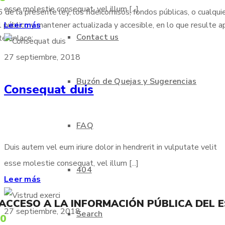
esse molestie consequat, vel illum [...]
de la presente ley, los fideicomisos, fondos públicas, o cualqui
 público y mantener actualizada y accesible, en lo que resulte ap
Leer más
Contact us
te enlace:
27 septiembre, 2018
Buzón de Quejas y Sugerencias
Consequat duis
FAQ
Duis autem vel eum iriure dolor in hendrerit in vulputate velit
esse molestie consequat, vel illum [...]
404
Leer más
 ACCESO A LA INFORMACIÓN PÚBLICA DEL 
27 septiembre, 2018
Search
70