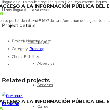
lingue es plu simplic e regulari quam ti del coalescent lingues.
 ACCESO A LA INFORMACIÓN PÚBLICA DEL 
Li nov lingua franca va esser.
66
Blocks
 el portal de internet referido, la información del siguiente enl
Project details
Project:
Nostrud exerci
Inner pages
Category:
Branding
Client:
Buildility
About us
Related projects
Services
 ACCESO A LA INFORMACIÓN PÚBLICA DEL 
Branding
Career
75