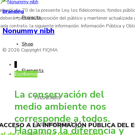
77
 artículo 70 de la presente Ley, los fideicomisos, fondos públic
Branding
Projects
deberán poner a disposición del público y mantener actualizada 
cada contrato, la siguiente información: Información Pública y Obl
Nonummy nibh
Shop
© 2026 Copyright FIQMA
↓
Elements
Escríbenos
La conservación del
Typography
medio ambiente nos
corresponde a todos.
UI elements part 1
 ACCESO A LA INFORMACIÓN PÚBLICA DEL 
Hagamos la diferencia y
al de Contabilidad Gubernamental