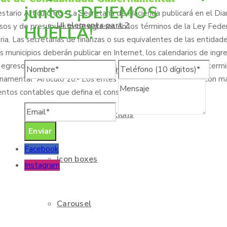
juntos ¡DEJEMOS
stario Artículo 66.- La Secretaría de Hacienda publicará en el Diar
UI elements part 2
resos y de presupuesto de egresos en los términos de la Ley Fede
HUELLA!
a. Las secretarías de finanzas o sus equivalentes de las entidad
os municipios deberán publicar en Internet, los calendarios de ingre
egresos con base mensual, en los formatos y plazos que determi
UI elements part 3
namental" Artículo 20.- Los entes públicos deberán contar con m
entos contables que defina el consejo.
Columns & sections
Facebook
Icon boxes
Instagram
Carousel