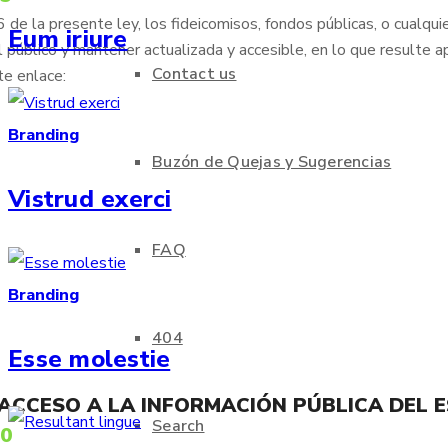
de la presente ley, los fideicomisos, fondos públicas, o cualqui
Eum iriure
 público y mantener actualizada y accesible, en lo que resulte ap
Contact us
te enlace:
Branding
Buzón de Quejas y Sugerencias
Vistrud exerci
FAQ
Branding
404
Esse molestie
 ACCESO A LA INFORMACIÓN PÚBLICA DEL 
Search
70