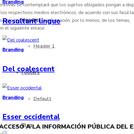
Branding
erativas se contemplará que los sujetos obligados pongan a disp
 los respectivos medios electrónicos, de acuerdo con sus faculta
Resultant lingue
Headers
, según corresponda, la información, por lo menos, de los temas,
n el siguiente enlace:
Header 1
Branding
Del coalescent
Footers
Branding
Default
Esser occidental
Blog
 ACCESO A LA INFORMACIÓN PÚBLICA DEL 