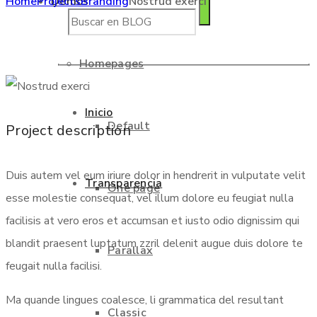
Home
Projects
Branding
Nostrud exerci
Demos
Homepages
Inicio
Default
Project description
Duis autem vel eum iriure dolor in hendrerit in vulputate velit
Transparencia
One page
esse molestie consequat, vel illum dolore eu feugiat nulla
facilisis at vero eros et accumsan et iusto odio dignissim qui
blandit praesent luptatum zzril delenit augue duis dolore te
Parallax
feugait nulla facilisi.
Ma quande lingues coalesce, li grammatica del resultant
Classic