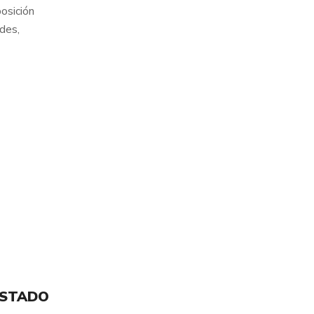
osición
des,
ESTADO