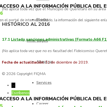
 ACCESO A LA INFORMACIÓN PÚBLICA DEL 
(No aplica toda vez que el Municipio de Queretaro en su area
66
Blocks
 el portal de internet referido, la información del siguiente enl
HISTÓRICO AL 2016
17.1
Listado sanciones administrativas [Formato A66 F1
Inner pages
(No aplica toda vez que no es facultad del Fideicomiso Quer
About us
Fecha de actualización
: 31 de diciembre de 2019.
© 2026 Copyright FIQMA
Services
→
Escríbenos
 ACCESO A LA INFORMACIÓN PÚBLICA DEL 
Career
75