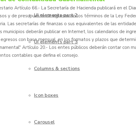
stario Artículo 66.- La Secretaría de Hacienda publicará en el Diar
UI elements part 2
resos y de presupuesto de egresos en los términos de la Ley Fede
a. Las secretarías de finanzas o sus equivalentes de las entidad
os municipios deberán publicar en Internet, los calendarios de ingre
egresos con base mensual, en los formatos y plazos que determi
UI elements part 3
namental" Artículo 20.- Los entes públicos deberán contar con m
entos contables que defina el consejo.
Columns & sections
Icon boxes
Carousel