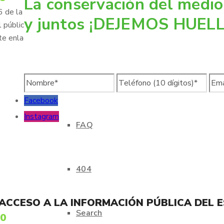
La conservación del medio
de la presente ley, los fideicomisos, fondos públicas, o cualqui
y juntos ¡DEJEMOS HUELL
 público y mantener actualizada y accesible, en lo que resulte ap
Contact us
te enlace:
Buzón de Quejas y Sugerencias
Facebook
Instagram
FAQ
404
 ACCESO A LA INFORMACIÓN PÚBLICA DEL 
Search
70