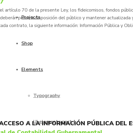
77
 artículo 70 de la presente Ley, los fideicomisos, fondos públic
Projects
deberán poner a disposición del público y mantener actualizada 
cada contrato, la siguiente información: Información Pública y Obl
Shop
Elements
Typography
UI elements part 1
 ACCESO A LA INFORMACIÓN PÚBLICA DEL 
al de Contabilidad Gubernamental