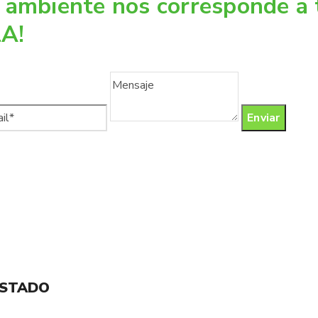
 ambiente nos corresponde a 
er contrato
A!
licable a
ESTADO