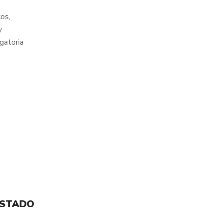
os,
y
igatoria
ESTADO