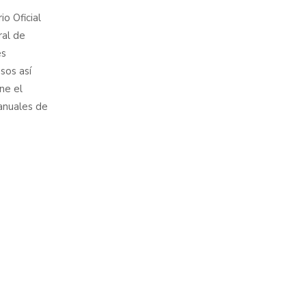
io Oficial
ral de
es
sos así
ne el
anuales de