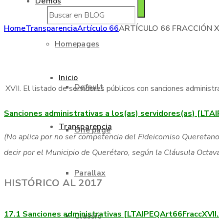
Demos
Home
Transparencia
Artículo 66
ARTÍCULO 66 FRACCIÓN X
Homepages
Inicio
Default
XVII. El listado de servidores públicos con sanciones administra
Sanciones administrativas a los(as) servidores(as) [LTA
Transparencia
One page
(No aplica por no ser competencia del Fideicomiso Queretano
decir por el Municipio de Querétaro, según la Cláusula Octav
Parallax
HISTÓRICO AL 2017
17.1
Sanciones administrativas [LTAIPEQArt66FraccXVII.
Classic