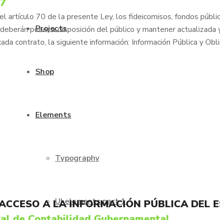
77
 artículo 70 de la presente Ley, los fideicomisos, fondos públic
Projects
deberán poner a disposición del público y mantener actualizada 
cada contrato, la siguiente información: Información Pública y Obl
Shop
Elements
Typography
UI elements part 1
 ACCESO A LA INFORMACIÓN PÚBLICA DEL 
al de Contabilidad Gubernamental