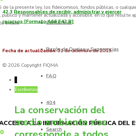
de la presente ley, los fideicomisos, fondos públicas, o cualqui
42.3
Responsables de recibir, administrar y ejercer
 público y mantener actualizada y accesible, en lo que resulte ap
recursos [Formato A66 F42 B]
Contact us
te enlace:
Buzón de Quejas y Sugerencias
Fecha de actualización
: 31 de diciembre de 2019.
© 2026 Copyright FIQMA
FAQ
↓
Escríbenos
404
La conservación del
medio ambiente nos
 ACCESO A LA INFORMACIÓN PÚBLICA DEL 
Search
corresponde a todos.
70