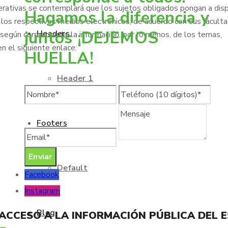
erativas se contemplará que los sujetos obligados pongan a disp
Hagamos la diferencia y
 los respectivos medios electrónicos, de acuerdo con sus faculta
juntos ¡DEJEMOS
Headers
, según corresponda, la información, por lo menos, de los temas,
n el siguiente enlace:
HUELLA!
Header 1
Footers
Default
Facebook
Instagram
Blog
 ACCESO A LA INFORMACIÓN PÚBLICA DEL 