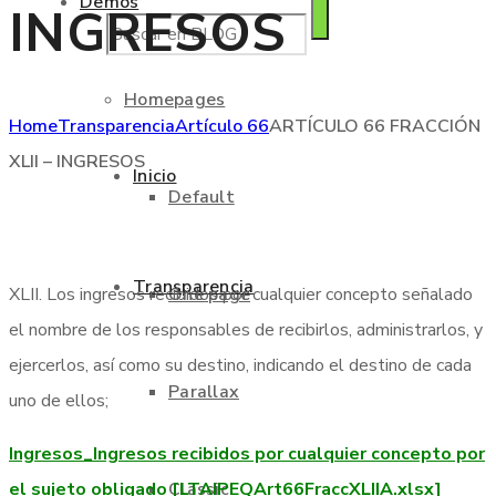
Demos
INGRESOS
Homepages
Home
Transparencia
Artículo 66
ARTÍCULO 66 FRACCIÓN
XLII – INGRESOS
Inicio
Default
Transparencia
XLII. Los ingresos recibidos por cualquier concepto señalado
One page
el nombre de los responsables de recibirlos, administrarlos, y
ejercerlos, así como su destino, indicando el destino de cada
Parallax
uno de ellos;
Ingresos_Ingresos recibidos por cualquier concepto por
el sujeto obligado [LTAIPEQArt66FraccXLIIA.xlsx]
Classic