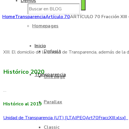
Demos
Home
Transparencia
Artículo 70
ARTÍCULO 70 Fracción XIII 
Homepages
Inicio
Default
XIII. El domicilio de la Unidad de Transparencia, además de la d
Histórico 2020
Transparencia
One page
…
Parallax
Histórico al 2019
Unidad de Transparencia (UT) [LTAIPEQArt70FraccXIII.xlsx]
Classic