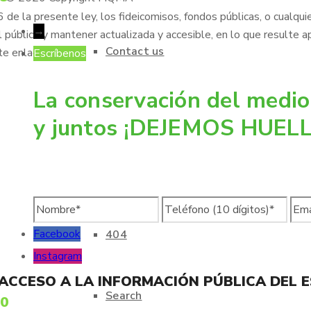
de la presente ley, los fideicomisos, fondos públicas, o cualqui
→
 público y mantener actualizada y accesible, en lo que resulte ap
Contact us
te enlace:
Escríbenos
La conservación del medio
Buzón de Quejas y Sugerencias
y juntos ¡DEJEMOS HUELL
FAQ
Facebook
404
Instagram
 ACCESO A LA INFORMACIÓN PÚBLICA DEL 
Search
70