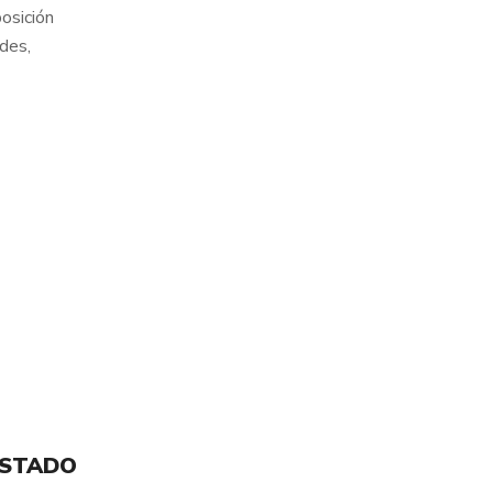
osición
des,
ESTADO