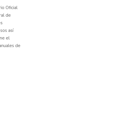
io Oficial
ral de
es
sos así
ne el
anuales de