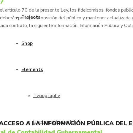
77
 artículo 70 de la presente Ley, los fideicomisos, fondos públic
Projects
deberán poner a disposición del público y mantener actualizada 
cada contrato, la siguiente información: Información Pública y Obl
Shop
Elements
Typography
UI elements part 1
 ACCESO A LA INFORMACIÓN PÚBLICA DEL 
al de Contabilidad Gubernamental