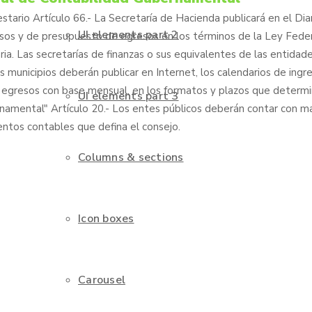
stario Artículo 66.- La Secretaría de Hacienda publicará en el Diar
UI elements part 2
resos y de presupuesto de egresos en los términos de la Ley Fede
a. Las secretarías de finanzas o sus equivalentes de las entidad
os municipios deberán publicar en Internet, los calendarios de ingre
egresos con base mensual, en los formatos y plazos que determi
UI elements part 3
namental" Artículo 20.- Los entes públicos deberán contar con m
entos contables que defina el consejo.
Columns & sections
Icon boxes
Carousel