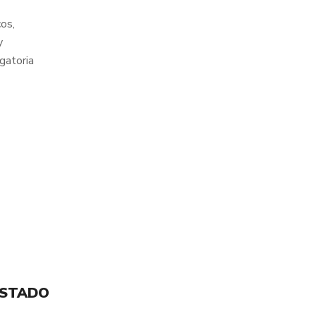
os,
y
igatoria
ESTADO