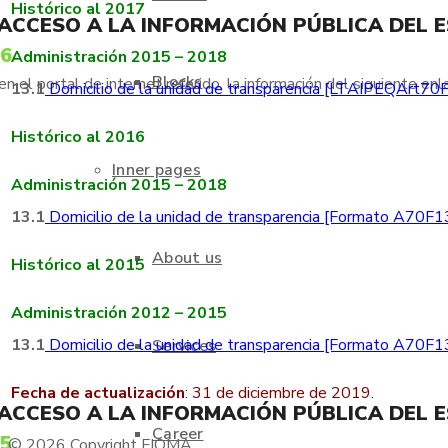
Histórico al 2017
 ACCESO A LA INFORMACIÓN PÚBLICA DEL 
66
Administración 2015 – 2018
Blocks
 el portal de internet referido, la información del siguiente enl
13.1
Domicilio de la unidad de transparencia [LTAIPEQArt70Fr
Histórico al 2016
Inner pages
Administración 2015 – 2018
13.1
Domicilio de la unidad de transparencia [Formato A70F1
About us
Histórico al 2015
Administración 2012 – 2015
13.1
Domicilio de la unidad de transparencia [Formato A70F1
Services
Fecha de actualización
: 31 de diciembre de 2019.
 ACCESO A LA INFORMACIÓN PÚBLICA DEL 
Career
75
© 2026 Copyright FIQMA