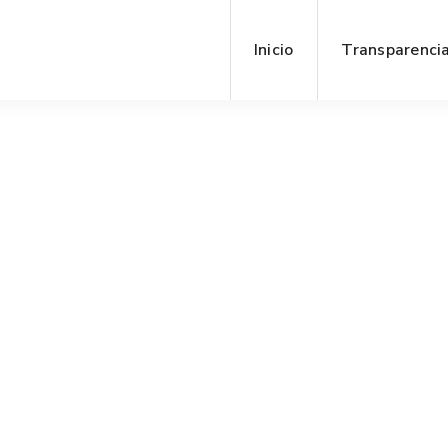
Inicio
Transparenci
SEMARNAT
8 AGOSTO, 2023
Día Mundial de las